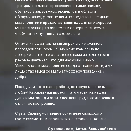
Наша молодая компания стремится следовать новым
трендам, повышая профессиональные навыки,
обучаясь у зарубежных экспертов в области
обслуживания, управления и проведения выездных
мероприятий и предоставления идеального сервиса.
Мы постоянно развиваемся и совершенствуемся,
чтобы стать лучшими в своем деле.
От имени нашей компании выражаю искреннюю
благодарность всем нашим клиентам за Ваше
доверие, за то, что остаетесь с нами из года в год и
рекомендуете нас. Это для нас очень ценно!
Уникальность мероприятия создают наши гости, а мы
лишь стараемся создать атмосферу праздника и
добра.
Праздники – это наша работа, которую мы очень
любим! Каждый наш проект – это частичка нашей
души и мы вкладываем в нее наш труд, вдохновение и
отличное настроение.
Crystal Catering - отличное сочетание казахского
гостеприимства и европейского сервиса в Астане.
С уважением, Алтын
Бальчикбаева