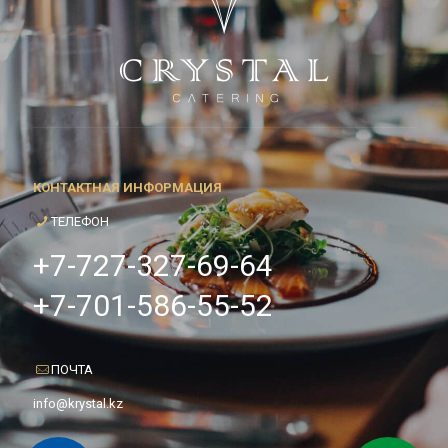
КОНТАКТНАЯ ИНФОРМАЦИЯ
ТЕЛЕФОН
+7-727-327-69-64
+7-701-586-55-52
ПОЧТА
info@krystal.kz